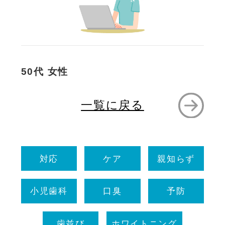
50代 女性
一覧に戻る
対応
ケア
親知らず
小児歯科
口臭
予防
歯並び
ホワイトニング