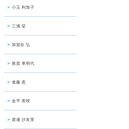
小玉 利加子
三浦 栞
加賀谷 弘
敦賀 孝明代
進藤 恵
金平 美咲
渡邊 沙友里