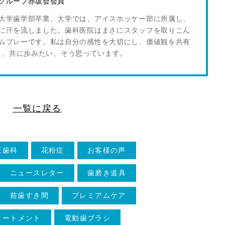
グループ赤坂会会員
大学歯学部卒業。大学では、アイスホッケー部に所属し、
に汗を流しました。歯科医院はまさにスタッフを取りこん
ムプレーです。私は自分の感性を大切にし、価値観を共有
し、共に歩みたい、そう思っています。
一覧に戻る
正歯科
花粉症
お客様の声
ニュースレター
歯磨き道具
前歯すき間
プレミアムケア
リートメント
電動歯ブラシ