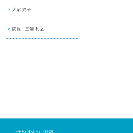
大沼 純子
院長 三浦 利之
ご予約以外のご相談