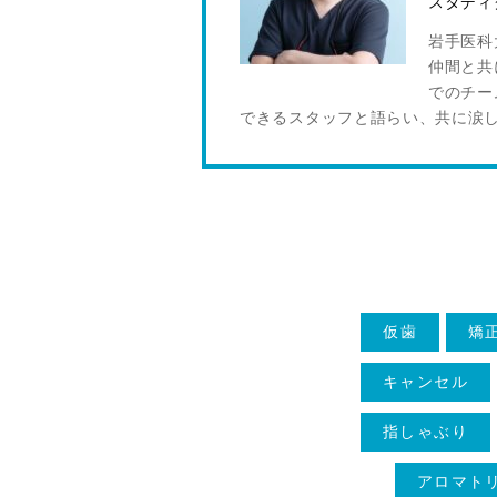
スタディ
岩手医科
仲間と共
でのチー
できるスタッフと語らい、共に涙
仮歯
矯
キャンセル
指しゃぶり
アロマト