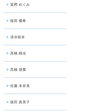
冨樫 めぐみ
猿田 優希
清水裕奈
髙橋 桃佳
髙橋 朋愛
佐藤 未奈美
猿田 真美子