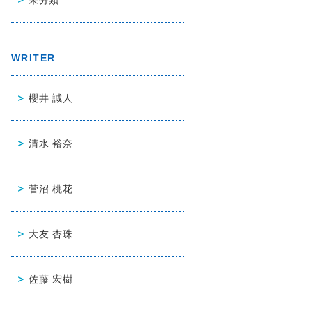
WRITER
櫻井 誠人
清水 裕奈
菅沼 桃花
大友 杏珠
佐藤 宏樹