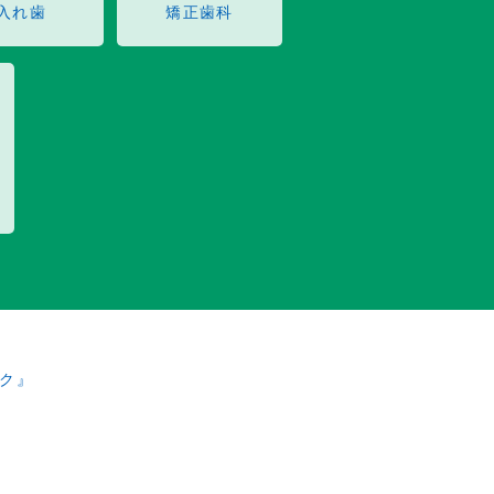
入れ歯
矯正歯科
ク』