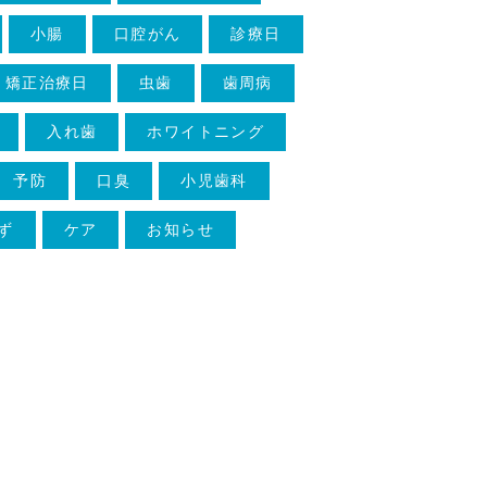
小腸
口腔がん
診療日
矯正治療日
虫歯
歯周病
入れ歯
ホワイトニング
予防
口臭
小児歯科
ず
ケア
お知らせ