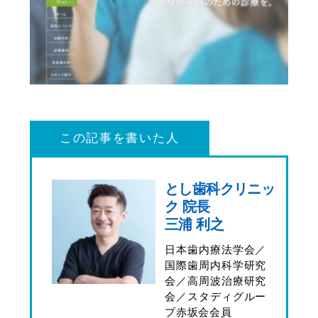
この記事を書いた人
とし歯科クリニッ
ク 院長
三浦 利之
日本歯内療法学会／
国際歯周内科学研究
会／高周波治療研究
会／スタディグルー
プ赤坂会会員