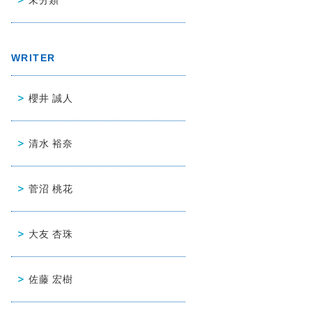
WRITER
櫻井 誠人
清水 裕奈
菅沼 桃花
大友 杏珠
佐藤 宏樹