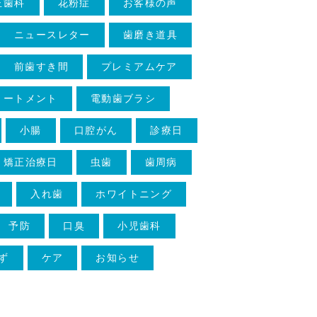
正歯科
花粉症
お客様の声
ニュースレター
歯磨き道具
前歯すき間
プレミアムケア
リートメント
電動歯ブラシ
小腸
口腔がん
診療日
矯正治療日
虫歯
歯周病
入れ歯
ホワイトニング
予防
口臭
小児歯科
ず
ケア
お知らせ