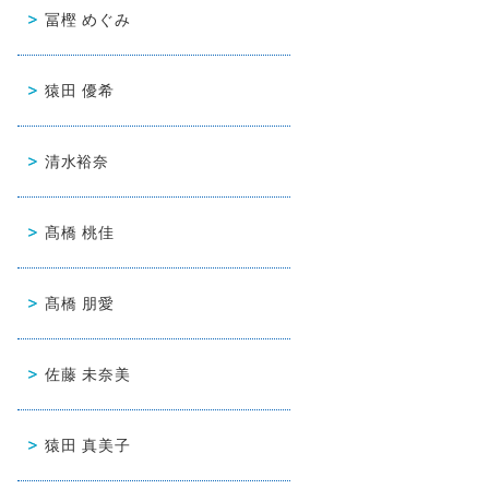
冨樫 めぐみ
猿田 優希
清水裕奈
髙橋 桃佳
髙橋 朋愛
佐藤 未奈美
猿田 真美子