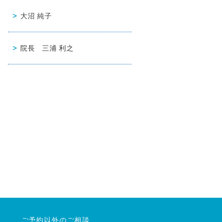
大沼 純子
院長 三浦 利之
ご予約以外のご相談