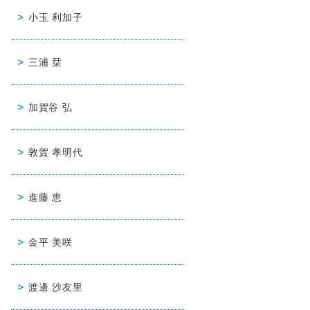
小玉 利加子
三浦 栞
加賀谷 弘
敦賀 孝明代
進藤 恵
金平 美咲
渡邊 沙友里