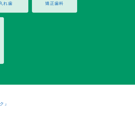
入れ歯
矯正歯科
ク』