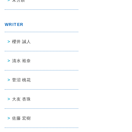
WRITER
櫻井 誠人
清水 裕奈
菅沼 桃花
大友 杏珠
佐藤 宏樹