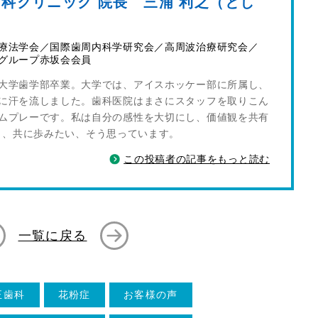
科クリニック 院長 三浦 利之（とし
）
療法学会／国際歯周内科学研究会／高周波治療研究会／
グループ赤坂会会員
大学歯学部卒業。大学では、アイスホッケー部に所属し、
に汗を流しました。歯科医院はまさにスタッフを取りこん
ムプレーです。私は自分の感性を大切にし、価値観を共有
し、共に歩みたい、そう思っています。
この投稿者の記事をもっと読む
一覧に戻る
正歯科
花粉症
お客様の声