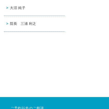
大沼 純子
院長 三浦 利之
ご予約以外のご相談