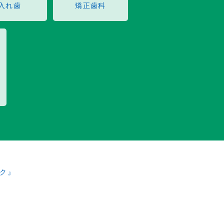
入れ歯
矯正歯科
ク』