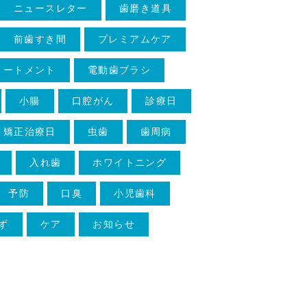
ニュースレター
歯磨き道具
前歯すき間
プレミアムケア
リートメント
電動歯ブラシ
小腸
口腔がん
診療日
矯正治療日
虫歯
歯周病
入れ歯
ホワイトニング
予防
口臭
小児歯科
ず
ケア
お知らせ