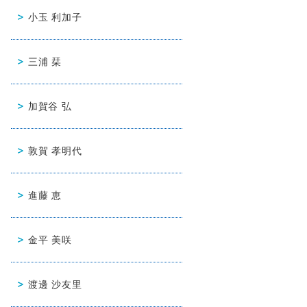
小玉 利加子
三浦 栞
加賀谷 弘
敦賀 孝明代
進藤 恵
金平 美咲
渡邊 沙友里