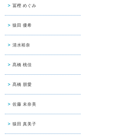
冨樫 めぐみ
猿田 優希
清水裕奈
髙橋 桃佳
髙橋 朋愛
佐藤 未奈美
猿田 真美子