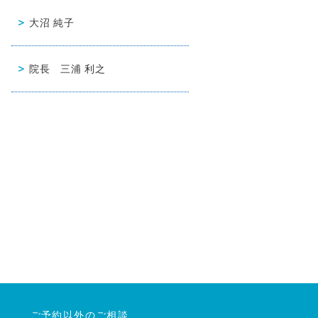
大沼 純子
院長 三浦 利之
ご予約以外のご相談