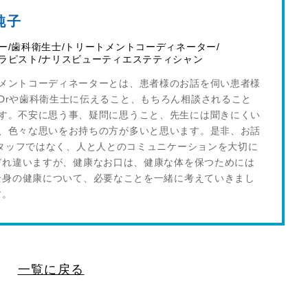
純子
ー/歯科衛生士/トリートメントコーディネーター/
ラピスト/ナリスビューティエステティシャン
メントコーディネーターとは、患者様のお話を伺い患者様
Drや歯科衛生士に伝えること、もちろん相談されること
す。不安に思う事、疑問に思うこと、先生には聞きにくい
、色々な思いをお持ちの方が多いと思います。是非、お話
タッフではなく、人と人とのコミュニケーションを大切に
ぞれ違いますが、健康なお口は、健康な体を保つためには
全身の健康について、必要なことを一緒に考えていきまし
す。
一覧に戻る