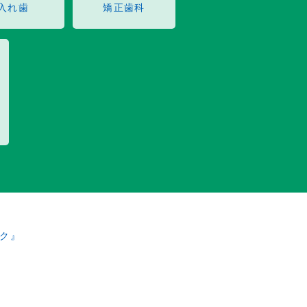
入れ歯
矯正歯科
ク』