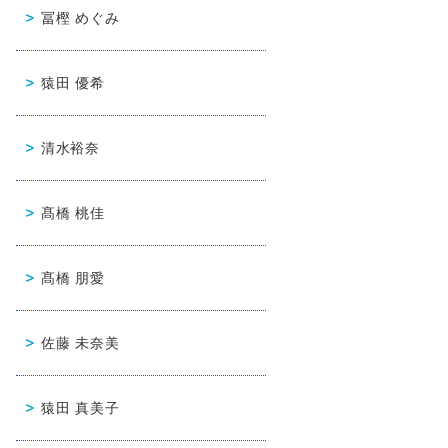
冨樫 めぐみ
猿田 優希
清水裕奈
髙橋 桃佳
髙橋 朋愛
佐藤 未奈美
猿田 真美子