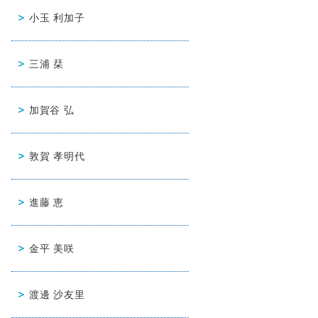
小玉 利加子
三浦 栞
加賀谷 弘
敦賀 孝明代
進藤 恵
金平 美咲
渡邊 沙友里