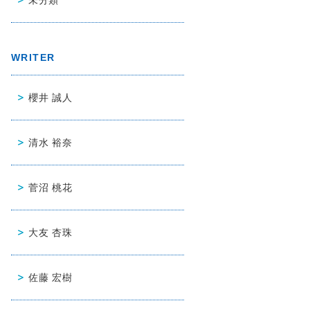
WRITER
櫻井 誠人
清水 裕奈
菅沼 桃花
大友 杏珠
佐藤 宏樹