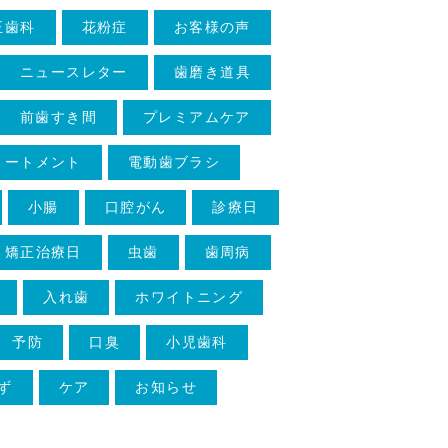
正歯科
花粉症
お客様の声
ニュースレター
歯磨き道具
前歯すき間
プレミアムケア
リートメント
電動歯ブラシ
小腸
口腔がん
診療日
矯正治療日
虫歯
歯周病
入れ歯
ホワイトニング
予防
口臭
小児歯科
ず
ケア
お知らせ