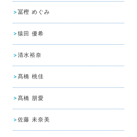
冨樫 めぐみ
猿田 優希
清水裕奈
髙橋 桃佳
髙橋 朋愛
佐藤 未奈美