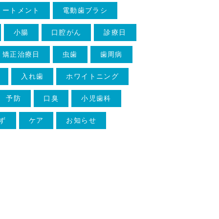
リートメント
電動歯ブラシ
小腸
口腔がん
診療日
矯正治療日
虫歯
歯周病
入れ歯
ホワイトニング
予防
口臭
小児歯科
ず
ケア
お知らせ