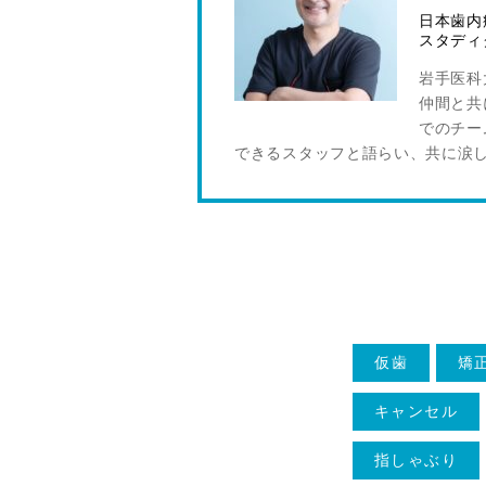
日本歯内
スタディ
岩手医科
仲間と共
でのチー
できるスタッフと語らい、共に涙
仮歯
矯
キャンセル
指しゃぶり