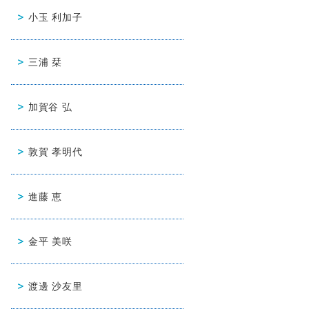
小玉 利加子
三浦 栞
加賀谷 弘
敦賀 孝明代
進藤 恵
金平 美咲
渡邊 沙友里