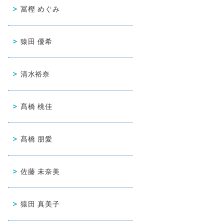
冨樫 めぐみ
猿田 優希
清水裕奈
髙橋 桃佳
髙橋 朋愛
佐藤 未奈美
猿田 真美子