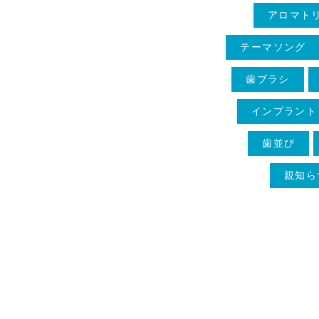
アロマト
テーマソング
歯ブラシ
インプラント
歯並び
親知ら