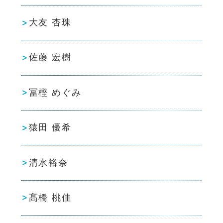
大友 杏珠
佐藤 宏樹
冨樫 めぐみ
猿田 優希
清水裕奈
髙橋 桃佳