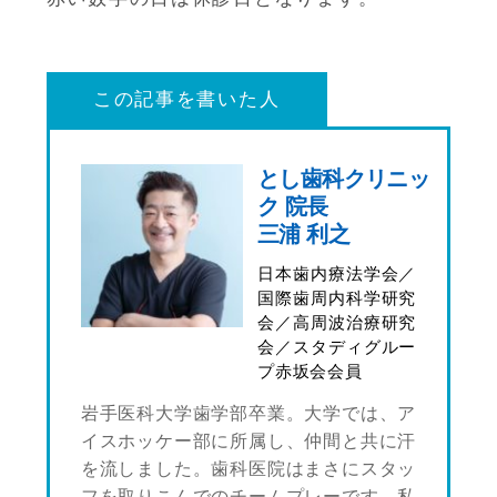
この記事を書いた人
とし歯科クリニッ
ク 院長
三浦 利之
日本歯内療法学会／
国際歯周内科学研究
会／高周波治療研究
会／スタディグルー
プ赤坂会会員
岩手医科大学歯学部卒業。大学では、ア
イスホッケー部に所属し、仲間と共に汗
を流しました。歯科医院はまさにスタッ
フを取りこんでのチームプレーです。私