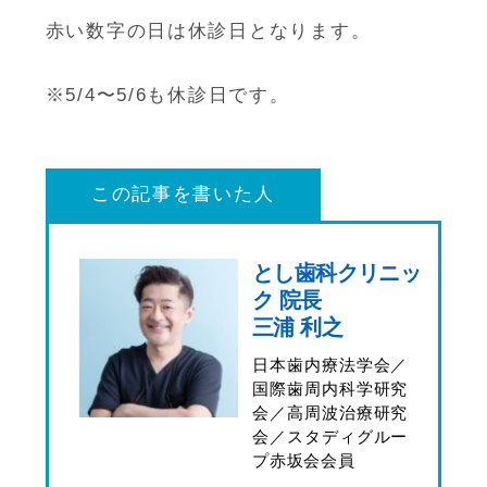
赤い数字の日は休診日となります。
※5/4〜5/6も休診日です。
この記事を書いた人
とし歯科クリニッ
ク 院長
三浦 利之
日本歯内療法学会／
国際歯周内科学研究
会／高周波治療研究
会／スタディグルー
プ赤坂会会員