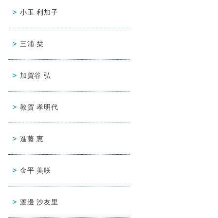
小玉 利加子
三浦 栞
加賀谷 弘
敦賀 孝明代
進藤 恵
金平 美咲
渡邊 沙友里