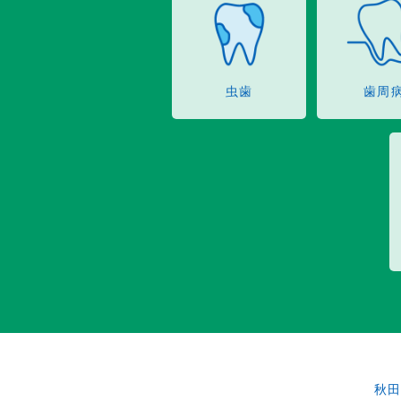
虫歯
歯周
秋