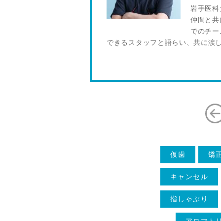
岩手医科
仲間と共
でのチー
できるスタッフと語らい、共に涙
仮歯
矯
キャンセル
指しゃぶり
アロマト