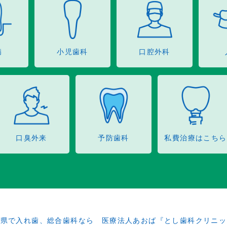
病
小児歯科
口腔外科
口臭外来
予防歯科
私費治療はこちら
田県で入れ歯、総合歯科なら 医療法人あおば『とし歯科クリニッ