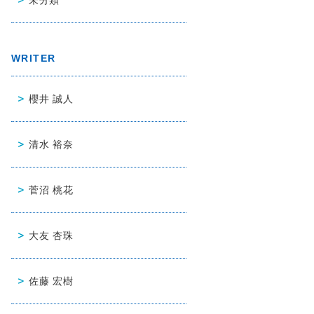
WRITER
櫻井 誠人
清水 裕奈
菅沼 桃花
大友 杏珠
佐藤 宏樹