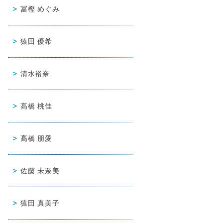
冨樫 めぐみ
猿田 優希
清水裕奈
髙橋 桃佳
髙橋 朋愛
佐藤 未奈美
猿田 真美子