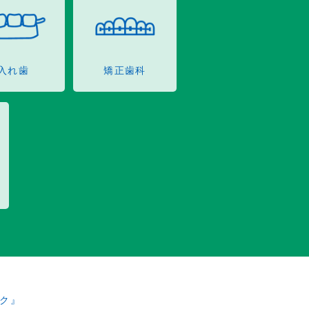
入れ歯
矯正歯科
ク』