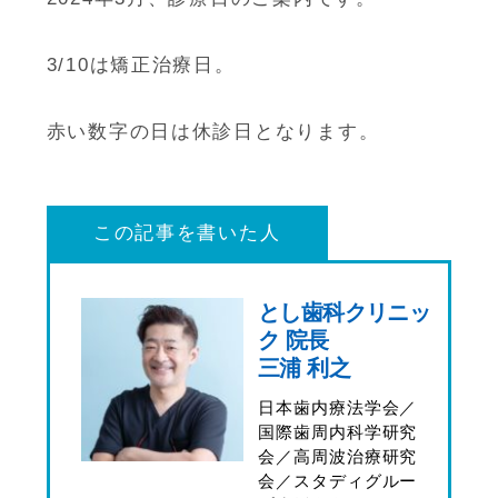
3/10は矯正治療日。
赤い数字の日は休診日となります。
この記事を書いた人
とし歯科クリニッ
ク 院長
三浦 利之
日本歯内療法学会／
国際歯周内科学研究
会／高周波治療研究
会／スタディグルー