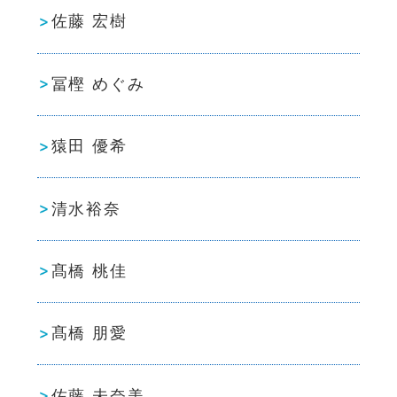
佐藤 宏樹
冨樫 めぐみ
猿田 優希
清水裕奈
髙橋 桃佳
髙橋 朋愛
佐藤 未奈美