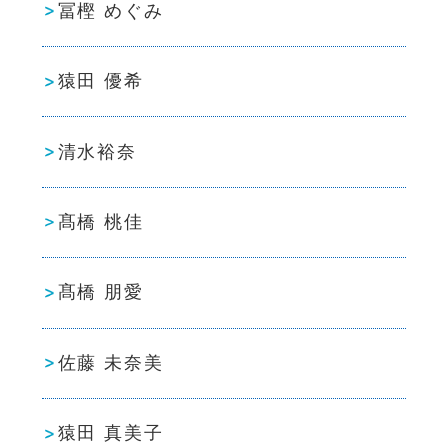
冨樫 めぐみ
猿田 優希
清水裕奈
髙橋 桃佳
髙橋 朋愛
佐藤 未奈美
猿田 真美子