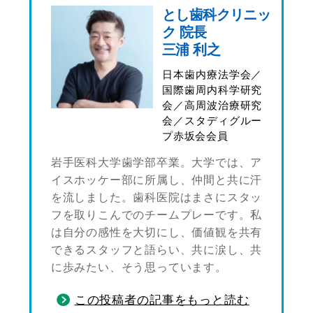
とし歯科クリニッ
ク 院長
三浦 利之
日本歯内療法学会／
国際歯周内科学研究
会／高周波治療研究
会／スタディグルー
プ赤坂会会員
岩手医科大学歯学部卒業。大学では、ア
イスホッケー部に所属し、仲間と共に汗
を流しました。歯科医院はまさにスタッ
フを取りこんでのチームプレーです。私
は自分の感性を大切にし、価値観を共有
できるスタッフと語らい、共に涙し、共
に歩みたい、そう思っています。
この投稿者の記事をもっと読む