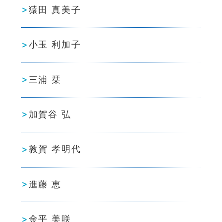
猿田 真美子
小玉 利加子
三浦 栞
加賀谷 弘
敦賀 孝明代
進藤 恵
金平 美咲