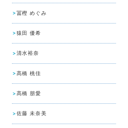
冨樫 めぐみ
猿田 優希
清水裕奈
髙橋 桃佳
髙橋 朋愛
佐藤 未奈美