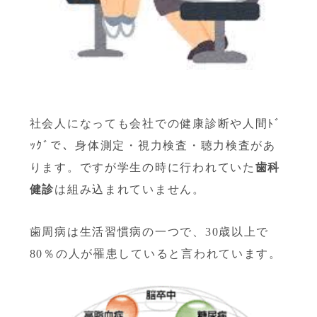
社会人になっても会社での健康診断や人間ﾄﾞ
ｯｸﾞで、身体測定・視力検査・
聴力検査があ
ります。ですが学生の時に行われていた
歯科
健診
は組み込まれていません。
歯周病は生活習慣病の一つで、
30
歳以上で
80
％の人が罹患していると言われています。