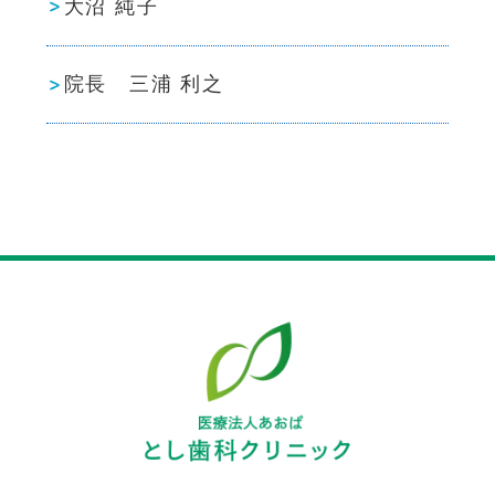
大沼 純子
院長 三浦 利之