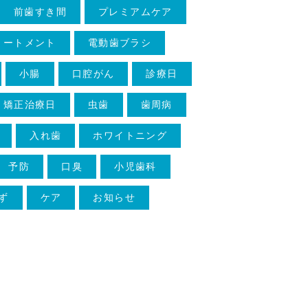
前歯すき間
プレミアムケア
リートメント
電動歯ブラシ
小腸
口腔がん
診療日
矯正治療日
虫歯
歯周病
入れ歯
ホワイトニング
予防
口臭
小児歯科
ず
ケア
お知らせ