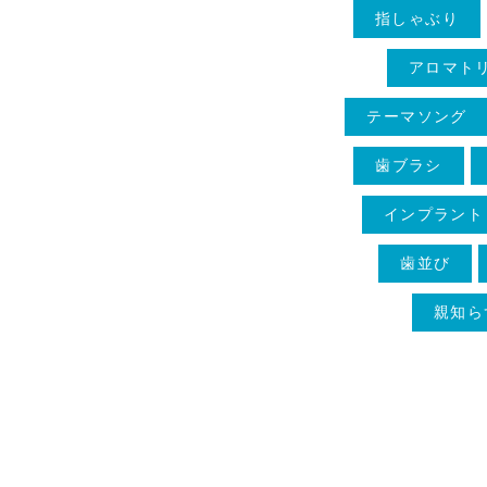
指しゃぶり
アロマト
テーマソング
歯ブラシ
インプラント
歯並び
親知ら