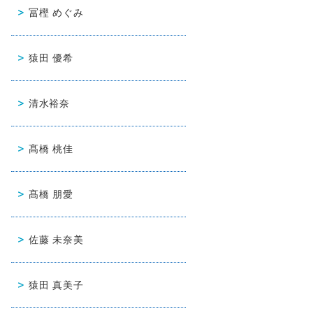
冨樫 めぐみ
猿田 優希
清水裕奈
髙橋 桃佳
髙橋 朋愛
佐藤 未奈美
猿田 真美子