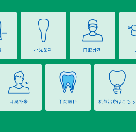
病
小児歯科
口腔外科
口臭外来
予防歯科
私費治療はこちら