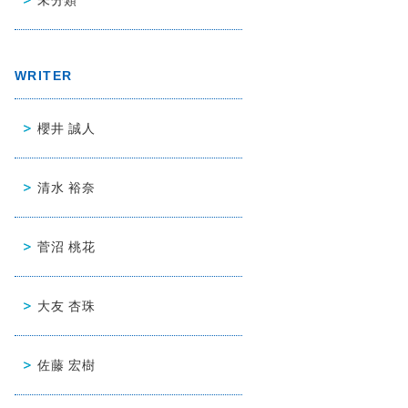
WRITER
櫻井 誠人
清水 裕奈
菅沼 桃花
大友 杏珠
佐藤 宏樹