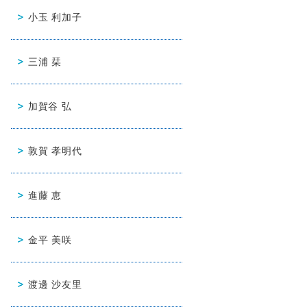
小玉 利加子
三浦 栞
加賀谷 弘
敦賀 孝明代
進藤 恵
金平 美咲
渡邊 沙友里