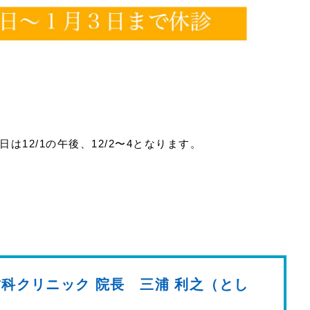
。
は12/1の午後、12/2〜4となります。
科クリニック 院長 三浦 利之（とし
）