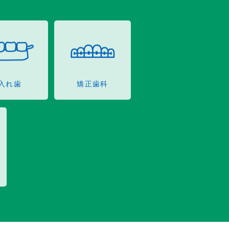
入れ歯
矯正歯科