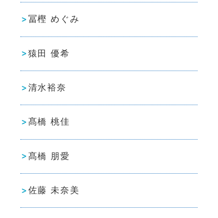
冨樫 めぐみ
猿田 優希
清水裕奈
髙橋 桃佳
髙橋 朋愛
佐藤 未奈美